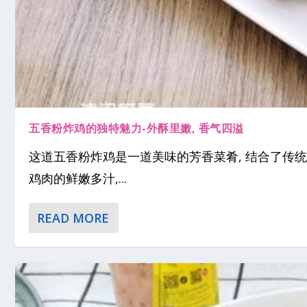
五香粉炸鸡的独特魅力-外酥里嫩, 香气四溢
这道五香粉炸鸡是一道美味的芳香菜肴, 结合了传
鸡肉的鲜嫩多汁,...
READ MORE