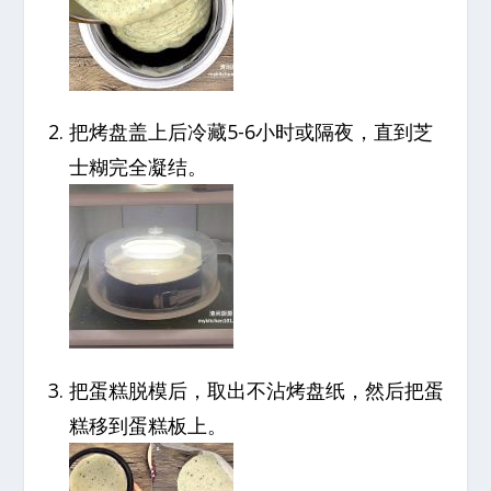
把烤盘盖上后冷藏5-6小时或隔夜，直到芝
士糊完全凝结。
把蛋糕脱模后，取出不沾烤盘纸，然后把蛋
糕移到蛋糕板上。