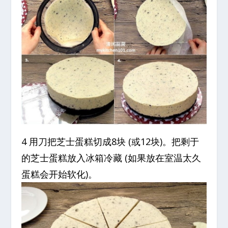
4 用刀把芝士蛋糕切成8块 (或12块)。把剩于
的芝士蛋糕放入冰箱冷藏 (如果放在室温太久
蛋糕会开始软化)。