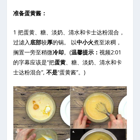
准备蛋黄酱：
1 把蛋黄、糖、淡奶、清水和卡士达粉混合，
过滤入
底部
较
厚
的锅。 以
中小火
煮至浓稠，
搁置一旁至稍微
冷却
。(
温馨提示：
视频2:01
的字幕应该是“把
蛋黄
、糖、淡奶、清水和卡
士达粉混合”,
不是
“蛋黄酱”。)