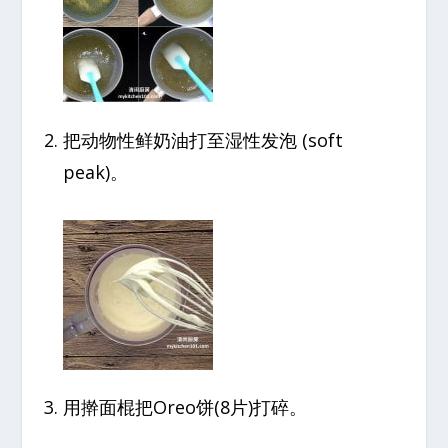
把动物性鲜奶油打至湿性发泡 (soft
peak)。
用擀面棍把Oreo饼(8片)打碎。