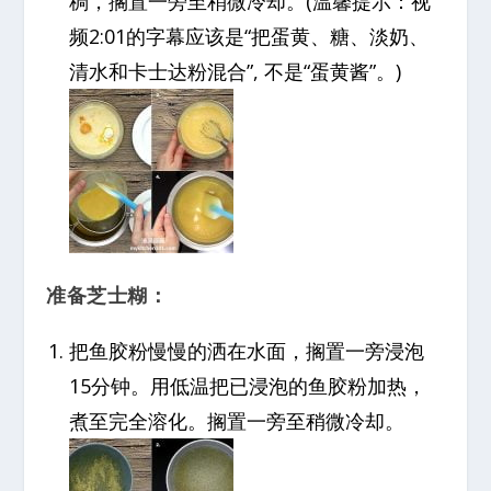
稠，搁置一旁至稍微冷却。(温馨提示：视
频2:01的字幕应该是“把蛋黄、糖、淡奶、
清水和卡士达粉混合”, 不是“蛋黄酱”。)
准备芝士糊：
把鱼胶粉慢慢的洒在水面，搁置一旁浸泡
15分钟。用低温把已浸泡的鱼胶粉加热，
煮至完全溶化。搁置一旁至稍微冷却。