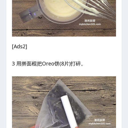
[Ads2]
3 用擀面棍把Oreo饼(8片)打碎。