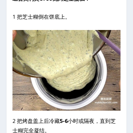
1 把芝士糊倒在饼底上。
2 把烤盘盖上后冷藏
5-6
小时或隔夜，直到芝
士糊完全凝结。