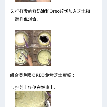
把打发的鲜奶油和Oreo碎饼加入芝士糊，
翻拌至混合。
组合奥利奥OREO免烤芝士蛋糕：
把芝士糊倒在饼底上。