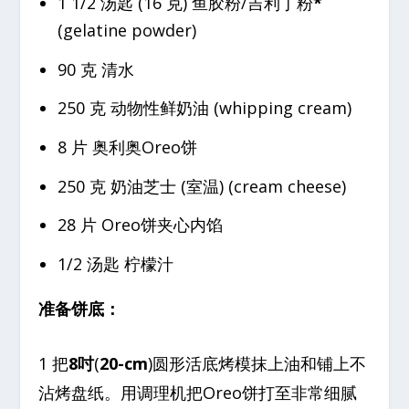
1 1/2 汤匙 (16 克) 鱼胶粉/吉利丁粉
*
(gelatine powder)
90 克 清水
250 克 动物性鲜奶油 (whipping cream)
8 片 奥利奥Oreo饼
250 克 奶油芝士 (室温) (cream cheese)
28 片 Oreo饼夹心内馅
1/2 汤匙 柠檬汁
准备饼底：
1 把
8吋
(
20-cm
)圆形活底烤模抹上油和铺上不
沾烤盘纸。用调理机把Oreo饼打至非常细腻