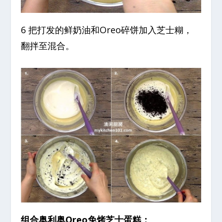
6 把打发的鲜奶油和Oreo碎饼加入芝士糊，
翻拌至混合。
组合奥利奥Oreo免烤芝士蛋糕：