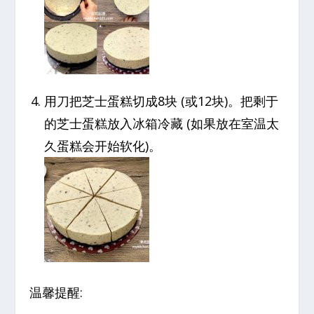
用刀把芝士蛋糕切成8块 (或12块)。把剩于
的芝士蛋糕放入冰箱冷藏 (如果放在室温太
久蛋糕会开始软化)。
温馨提醒: