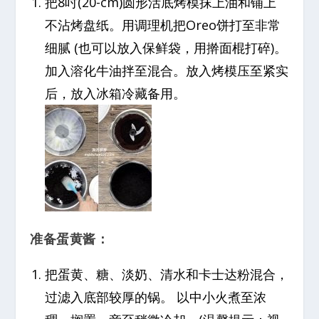
把8吋(20-cm)圆形活底烤模抹上油和铺上
不沾烤盘纸。用调理机把Oreo饼打至非常
细腻 (也可以放入保鲜袋，用擀面棍打碎)。
加入溶化牛油拌至混合。放入烤模压至紧实
后，放入冰箱冷藏备用。
准备蛋黄酱：
把蛋黄、糖、淡奶、清水和卡士达粉混合，
过滤入底部较厚的锅。 以中小火煮至浓