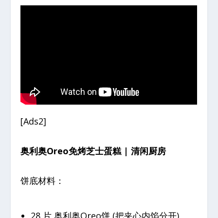
[Ads2]
奥利奥Oreo免烤芝士蛋糕 | 清闲厨房
饼底材料：
28 片 奥利奥Oreo饼 (把夹心内馅分开)