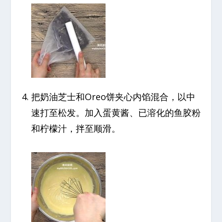
把奶油芝士和Oreo饼夹心内馅混合，以中
速打至松发。加入蛋黄酱、已溶化的鱼胶粉
和柠檬汁，拌至顺滑。