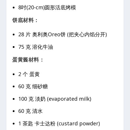
8吋(20-cm)圆形活底烤模
饼底材料：
28 片 奥利奥Oreo饼 (把夹心内馅分开)
75 克 溶化牛油
蛋黄酱材料：
2 个 蛋黄
60 克 细砂糖
100 克 淡奶 (evaporated milk)
60 克 清水
1 茶匙 卡士达粉 (custard powder)