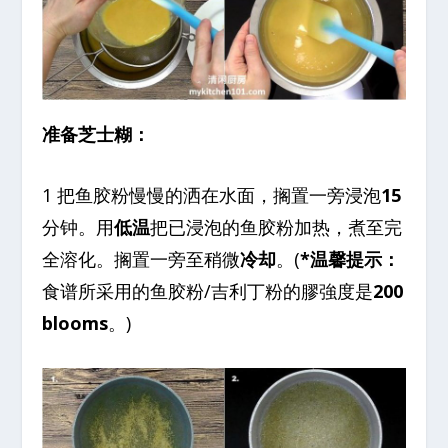
准备芝士糊：
1 把鱼胶粉慢慢的洒在水面，搁置一旁浸泡
15
分钟。用
低温
把已浸泡的鱼胶粉加热，煮至完
全溶化。搁置一旁至稍微
冷却
。(
*温馨提示：
食谱所采用的鱼胶粉/吉利丁粉的膠強度是
200
blooms
。)