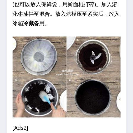
(也可以放入保鲜袋，用擀面棍打碎)。加入溶
化牛油拌至混合。放入烤模压至紧实后，放入
冰箱
冷藏
备用。
[Ads2]