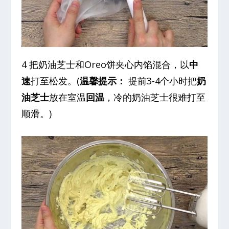
4 把奶油芝士和Oreo饼夹心内馅混合，以
中
速
打至松发。(
温馨提示：
提前3-4个小时把
奶
油芝士
放在室温
回温
，冷的奶油芝士很难打至
顺滑。)