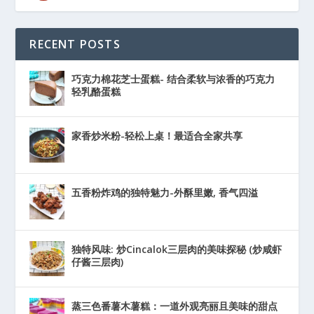
RECENT POSTS
巧克力棉花芝士蛋糕- 结合柔软与浓香的巧克力
轻乳酪蛋糕
家香炒米粉-轻松上桌！最适合全家共享
五香粉炸鸡的独特魅力-外酥里嫩, 香气四溢
独特风味: 炒Cincalok三层肉的美味探秘 (炒咸虾
仔酱三层肉)
蒸三色番薯木薯糕：一道外观亮丽且美味的甜点