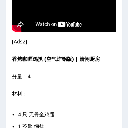
[Ads2]
香烤咖喱鸡扒 (空气炸锅版) | 清闲厨房
分量：4
材料：
4 只 无骨全鸡腿
1 茶匙 细盐