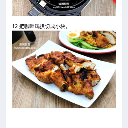
12 把咖喱鸡扒切成小块。