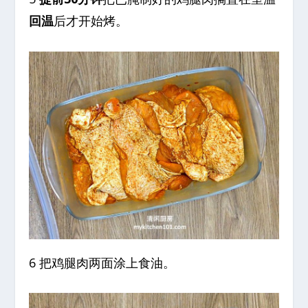
回温
后才开始烤。
6 把鸡腿肉两面涂上食油。