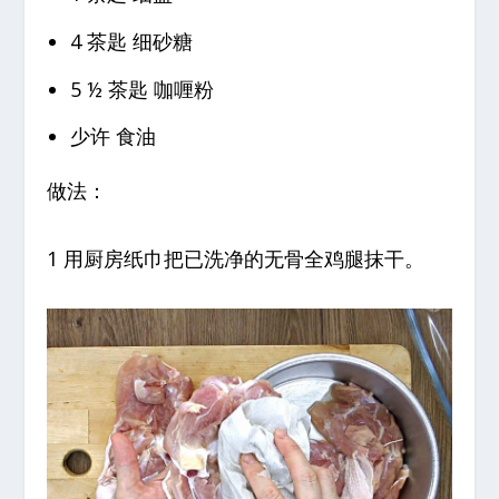
4 茶匙 细砂糖
5 ½ 茶匙 咖喱粉
少许 食油
做法：
1 用厨房纸巾把已洗净的无骨全鸡腿抹干。