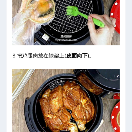
8 把鸡腿肉放在铁架上(
皮面向下
)。