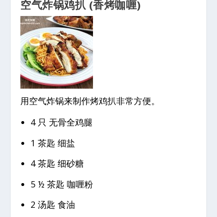
空气炸锅鸡扒 (香烤咖喱)
用空气炸锅来制作烤鸡扒非常方便。
4 只 无骨全鸡腿
1 茶匙 细盐
4 茶匙 细砂糖
5 ½ 茶匙 咖喱粉
2 汤匙 食油