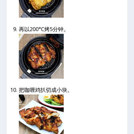
再以200°C烤5分钟。
把咖喱鸡扒切成小块。