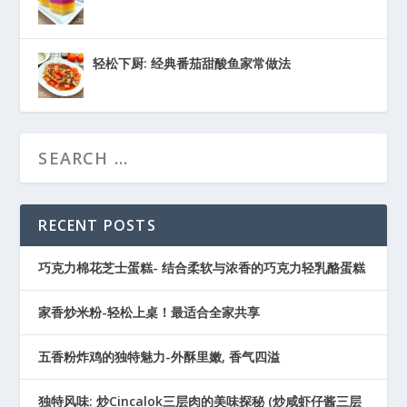
轻松下厨: 经典番茄甜酸鱼家常做法
RECENT POSTS
巧克力棉花芝士蛋糕- 结合柔软与浓香的巧克力轻乳酪蛋糕
家香炒米粉-轻松上桌！最适合全家共享
五香粉炸鸡的独特魅力-外酥里嫩, 香气四溢
独特风味: 炒Cincalok三层肉的美味探秘 (炒咸虾仔酱三层