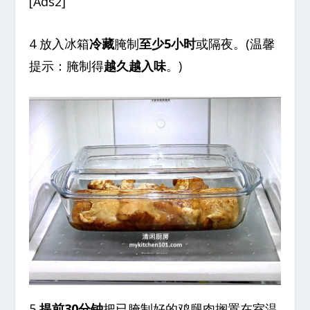
[Ads2]
4 放入冰箱
冷藏
腌制
至少5小时
或隔夜。(温馨
提示：腌制得
越久越入味
。)
5
提前30分钟
把已腌制好的鸡腿肉搁置在室温