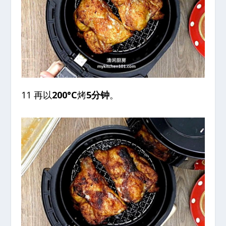
11 再以
200°C
烤
5分钟
。