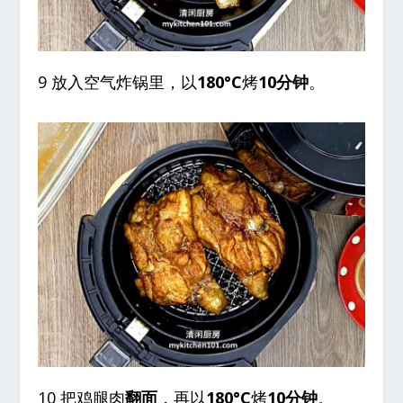
9 放入空气炸锅里，以
180°C
烤
10分钟
。
10 把鸡腿肉
翻面
，再以
180°C
烤
10分钟
。