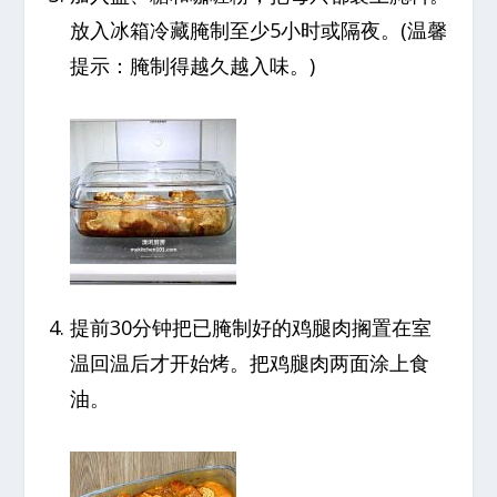
放入冰箱冷藏腌制至少5小时或隔夜。(温馨
提示：腌制得越久越入味。)
提前30分钟把已腌制好的鸡腿肉搁置在室
温回温后才开始烤。把鸡腿肉两面涂上食
油。