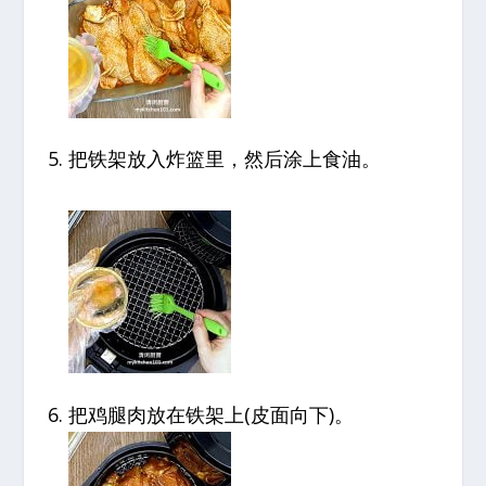
把铁架放入炸篮里，然后涂上食油。
把鸡腿肉放在铁架上(皮面向下)。