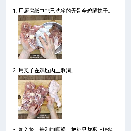
用厨房纸巾把已洗净的无骨全鸡腿抹干。
用叉子在鸡腿肉上刺洞。
加入盐、糖和咖喱粉，把每只都裹上腌料。