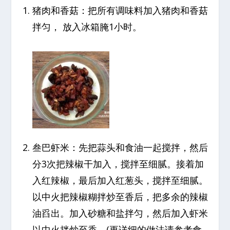
猪肉和香菇：把所有调味料加入猪肉和香菇
拌匀， 放入冰箱腌1小时。
叁巴虾米：先把蒜头和食油一起搅拌，然后
分3次把辣椒干加入，搅拌至细腻。接着加
入红辣椒，最后加入红葱头，搅拌至细腻。
以中火把辣椒糊拌炒至香后，把多余的辣椒
油舀出。加入砂糖和盐拌匀，然后加入虾米
以中火拌炒至香。(更详细的做法请参考食