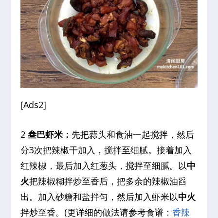
[Ads2]
2
叁巴虾米：
先把蒜头和食油一起搅拌，然后
分3次把辣椒干加入，搅拌至细腻。接着加入
红辣椒，最后加入红葱头，搅拌至细腻。以
中
火
把辣椒糊拌炒至香后，把多余的辣椒油舀
出。加入砂糖和盐拌匀，然后加入虾米以
中火
拌炒至香。(更详细的做法请参考食谱：
香辣