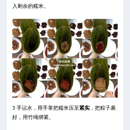
入剩余的糯米。
3 手沾水，用手掌把糯米压至
紧实
，把粽子裹
好，用竹绳绑紧。