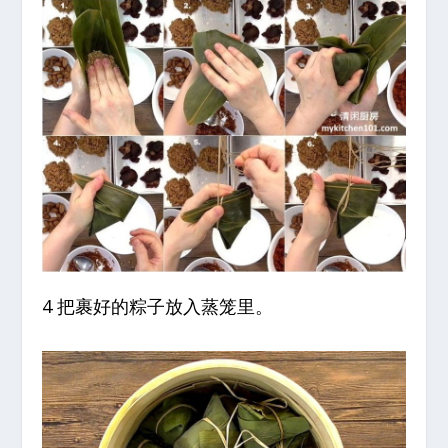
4 把裹好的粽子放入蒸笼里。