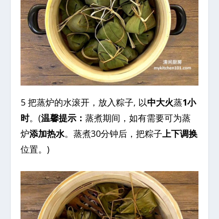
5 把蒸炉的水滚开，放入粽子, 以
中大火
蒸
1小
时
。(
温馨提示：
蒸煮期间，如有需要可为蒸
炉
添加热水
。蒸煮30分钟后，把粽子
上下调换
位置。)