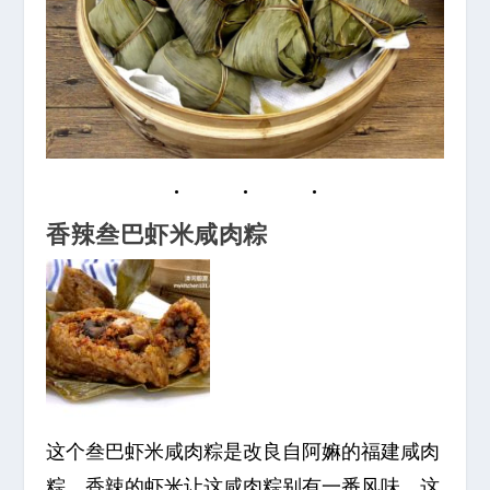
香辣叁巴虾米咸肉粽
这个叁巴虾米咸肉粽是改良自阿嫲的福建咸肉
粽，香辣的虾米让这咸肉粽别有一番风味。这