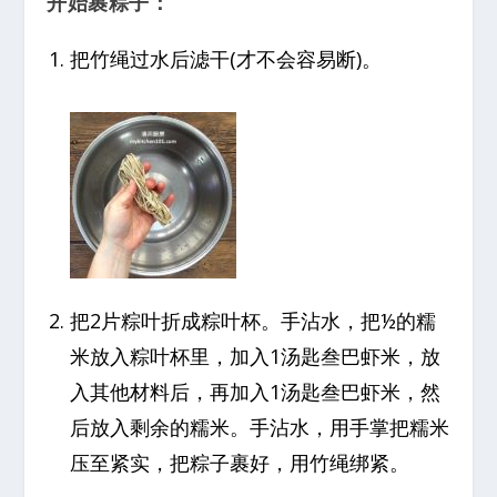
开始裹粽子：
把竹绳过水后滤干(才不会容易断)。
把2片粽叶折成粽叶杯。手沾水，把½的糯
米放入粽叶杯里，加入1汤匙叁巴虾米，放
入其他材料后，再加入1汤匙叁巴虾米，然
后放入剩余的糯米。手沾水，用手掌把糯米
压至紧实，把粽子裹好，用竹绳绑紧。