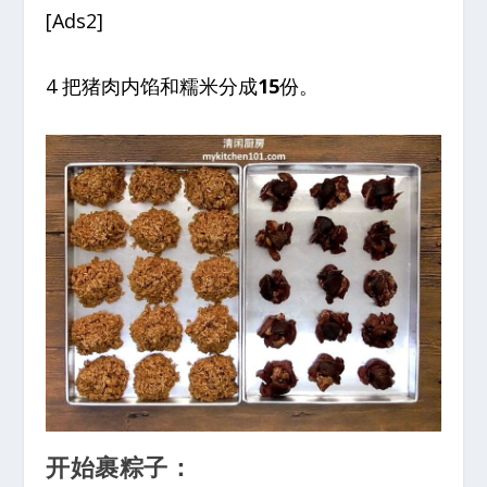
[Ads2]
4 把猪肉内馅和糯米分成
15
份。
开始裹粽子：