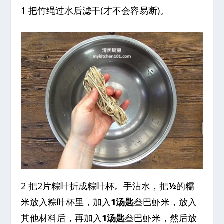
1 把竹绳过水后滤干(才不会容易断)。
2 把2片粽叶折成粽叶杯。手沾水，把
½
的糯
米放入粽叶杯里，加入
1汤匙
叁巴虾米，放入
其他材料后，再加入
1汤匙
叁巴虾米，然后放