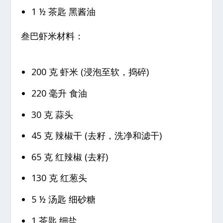
1 ½ 茶匙 黑酱油
叁巴虾米材料：
200 克 虾米 (浸泡至软，捣碎)
220 毫升 食油
30 克 蒜头
45 克 辣椒干 (去籽，洗净和滤干)
65 克 红辣椒 (去籽)
130 克 红葱头
5 ½ 汤匙 细砂糖
1 茶匙 细盐