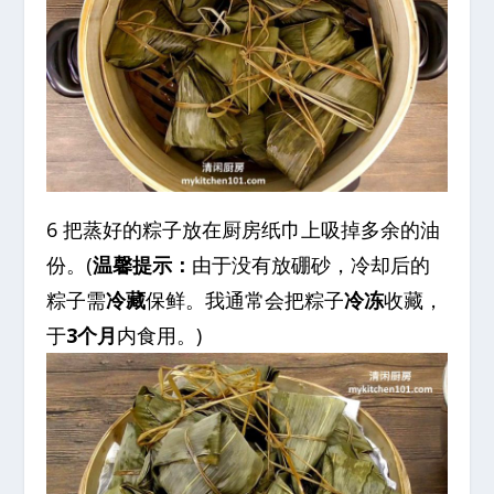
6 把蒸好的粽子放在厨房纸巾上吸掉多余的油
份。(
温馨提示：
由于没有放硼砂，冷却后的
粽子需
冷藏
保鲜。我通常会把粽子
冷冻
收藏，
于
3个月
内食用。)