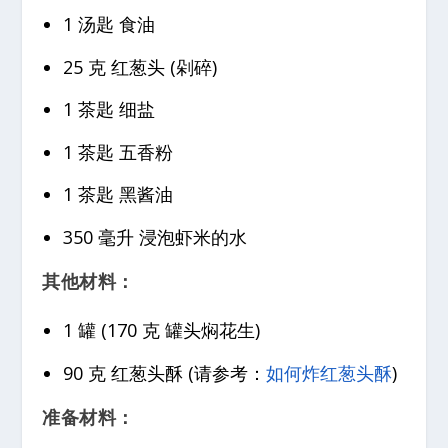
1 汤匙 食油
25 克 红葱头 (剁碎)
1 茶匙 细盐
1 茶匙 五香粉
1 茶匙 黑酱油
350 毫升 浸泡虾米的水
其他材料：
1 罐 (170 克 罐头焖花生)
90 克 红葱头酥 (请参考：
如何炸红葱头酥
)
准备材料：