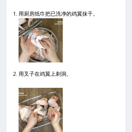
用厨房纸巾把已洗净的鸡翼抹干。
用叉子在鸡翼上刺洞。