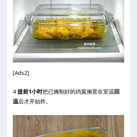
[Ads2]
4
提前1小时
把已腌制好的鸡翼搁置在室温
回
温
后才开始炸。