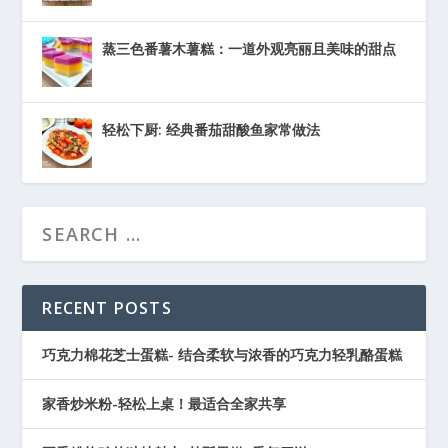
蒸三色番薯木薯糕：一道外观亮丽且美味的甜点
轻松下厨: 经典番茄甜酸鱼家常做法
RECENT POSTS
巧克力棉花芝士蛋糕- 结合柔软与浓香的巧克力轻乳酪蛋糕
家香炒米粉-轻松上桌！最适合全家共享