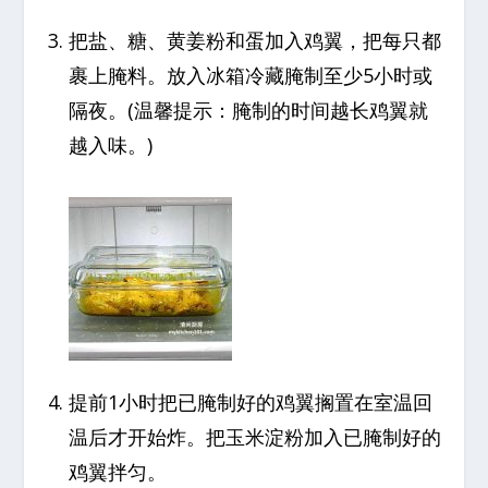
把盐、糖、黄姜粉和蛋加入鸡翼，把每只都
裹上腌料。放入冰箱冷藏腌制至少5小时或
隔夜。(温馨提示：腌制的时间越长鸡翼就
越入味。)
提前1小时把已腌制好的鸡翼搁置在室温回
温后才开始炸。把玉米淀粉加入已腌制好的
鸡翼拌匀。