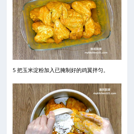
5 把玉米淀粉加入已腌制好的鸡翼拌匀。