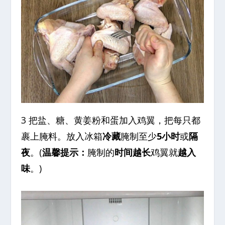
3 把盐、糖、黄姜粉和蛋加入鸡翼，把每只都
裹上腌料。放入冰箱
冷藏
腌制至少
5小时
或
隔
夜
。(
温馨提示：
腌制的
时间越长
鸡翼就
越入
味
。)