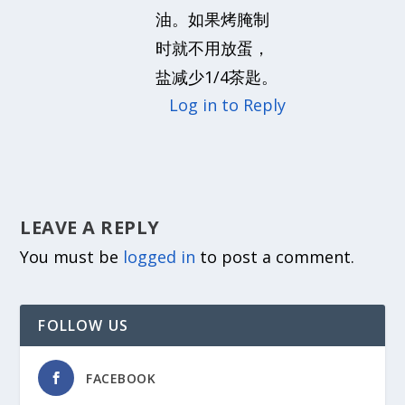
油。如果烤腌制
时就不用放蛋，
盐减少1/4茶匙。
Log in to Reply
LEAVE A REPLY
You must be
logged in
to post a comment.
FOLLOW US
FACEBOOK