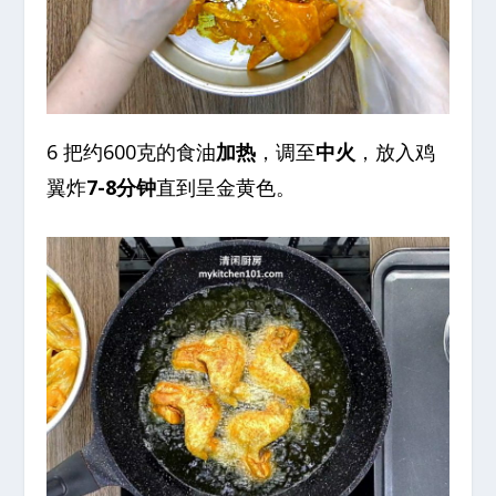
6 把约600克的食油
加热
，调至
中火
，放入鸡
翼炸
7-8分钟
直到呈金黄色。