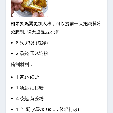
如果要鸡翼更加入味，可以提前一天把鸡翼冷
藏腌制, 隔天退温后才炸。
8 只 鸡翼 (洗净)
2 汤匙 玉米淀粉
腌制材料：
1 茶匙 细盐
1 汤匙 细砂糖
4 茶匙 黄姜粉
1 个 蛋 (A级/size: L，轻轻打散)