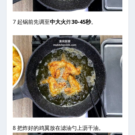
7 起锅前先调至
中大火
炸
30-45秒
。
8 把炸好的鸡翼放在滤油勺上沥干油。