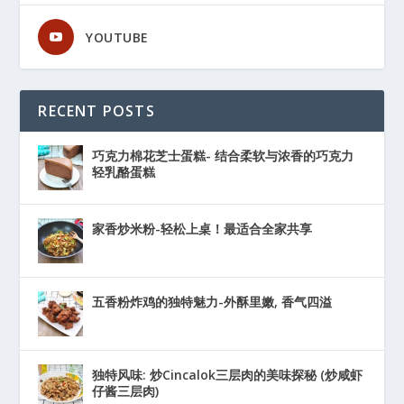
YOUTUBE
RECENT POSTS
巧克力棉花芝士蛋糕- 结合柔软与浓香的巧克力
轻乳酪蛋糕
家香炒米粉-轻松上桌！最适合全家共享
五香粉炸鸡的独特魅力-外酥里嫩, 香气四溢
独特风味: 炒Cincalok三层肉的美味探秘 (炒咸虾
仔酱三层肉)