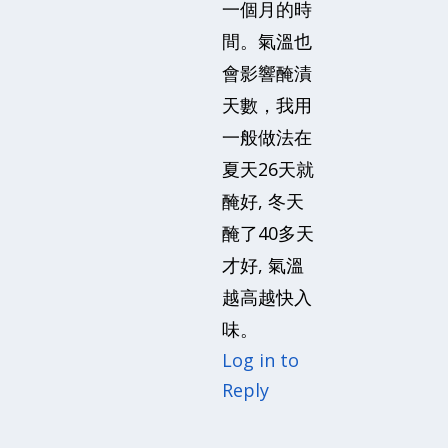
一個月的時
間。氣溫也
會影響醃漬
天數，我用
一般做法在
夏天26天就
醃好, 冬天
醃了40多天
才好, 氣溫
越高越快入
味。
Log in to
Reply