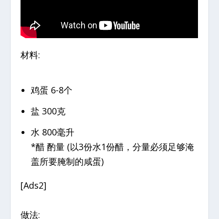
材料:
鸡蛋 6-8个
盐 300克
水 800毫升
*醋 酌量 (以3份水1份醋，分量必须足够淹
盖所要腌制的咸蛋)
[Ads2]
做法: