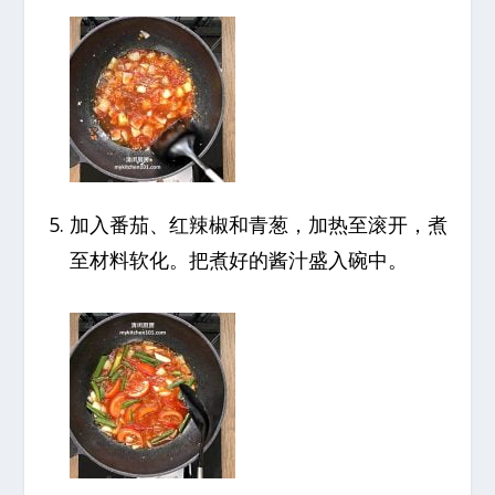
加入番茄、红辣椒和青葱，加热至滚开，煮
至材料软化。把煮好的酱汁盛入碗中。