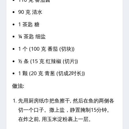
90 克 清水
1 茶匙 糖
¼ 茶匙 细盐
1 个 (100 克 番茄 (切块))
½ 条 (15 克 红辣椒 (切片))
1 颗 (20 克 青葱 (切成2吋长))
做法:
先用厨房纸巾把鱼擦干, 然后在鱼的两侧各
切一个口子。撒上盐，静置腌制15分钟。
在炸之前, 用玉米淀粉裹上一层。