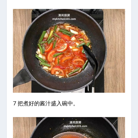
7 把煮好的酱汁盛入碗中。