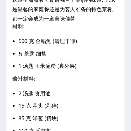
是温馨的家庭餐还是为客人准备的特色菜肴,
都一定会成为一道美味佳肴。
材料:
500 克 金鲳魚 (清理干净)
½ 茶匙 细盐
1 汤匙 玉米淀粉 (裹外层)
酱汁材料:
2 汤匙 食用油
15 克 蒜头 (剁碎)
85 克 洋葱 (切块)
110 克 番茄酱