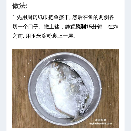
做法:
1 先用厨房纸巾把鱼擦干, 然后在鱼的两侧各
切一个口子。撒上盐，静置
腌制15分钟
。在炸
之前, 用玉米淀粉裹上一层。