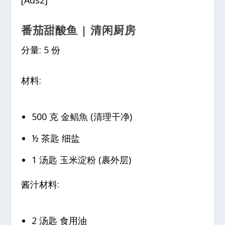
[Ads2]
番茄甜酸鱼 | 清闲厨房
分量: 5 份
材料:
500 克 金鲳魚 (清理干净)
½ 茶匙 细盐
1 汤匙 玉米淀粉 (裹外层)
酱汁材料:
2 汤匙 食用油