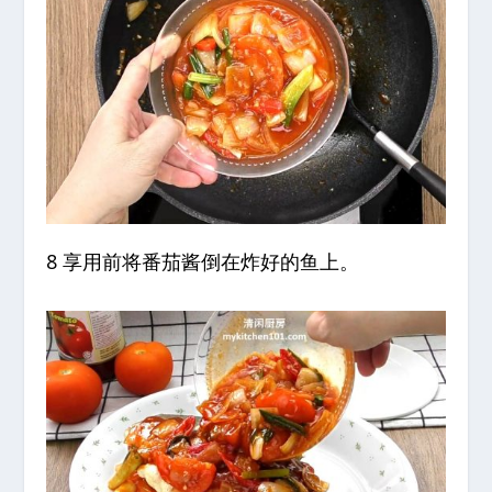
8 享用前将番茄酱倒在炸好的鱼上。