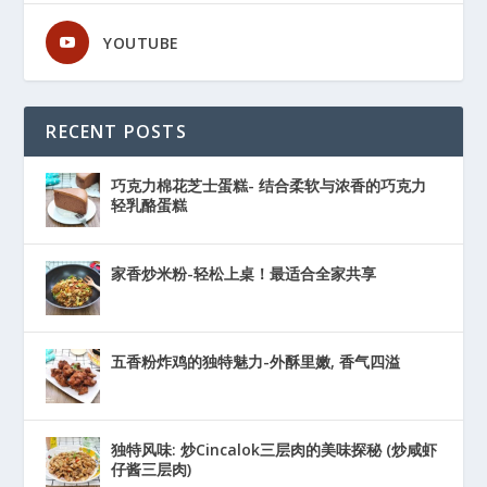
YOUTUBE
RECENT POSTS
巧克力棉花芝士蛋糕- 结合柔软与浓香的巧克力
轻乳酪蛋糕
家香炒米粉-轻松上桌！最适合全家共享
五香粉炸鸡的独特魅力-外酥里嫩, 香气四溢
独特风味: 炒Cincalok三层肉的美味探秘 (炒咸虾
仔酱三层肉)