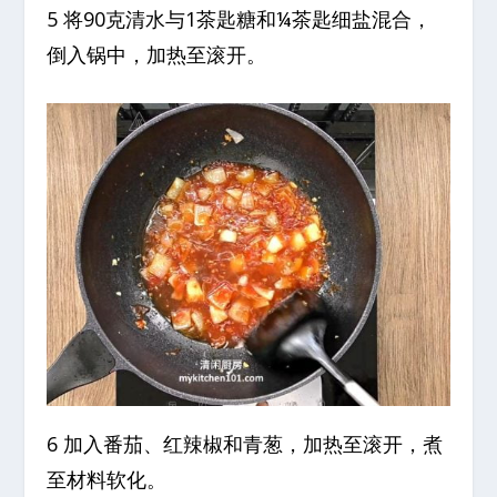
5 将90克清水与1茶匙糖和¼茶匙细盐混合，
倒入锅中，加热至滚开。
6 加入番茄、红辣椒和青葱，加热至滚开，煮
至材料软化。