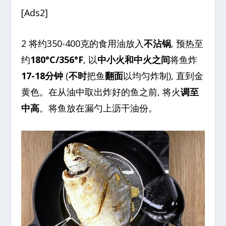
[Ads2]
2 将约350-400克的食用油放入
不沾锅
, 预热至
约
180°C/356°F
, 以
中小火和中火之间
将鱼炸
17-18分钟
(
不时
把鱼
翻面
以均匀炸制), 直到金
黄色。在从油中取出炸好的鱼之前, 将火
调至
中高
。将鱼放在漏勺上沥干油份。