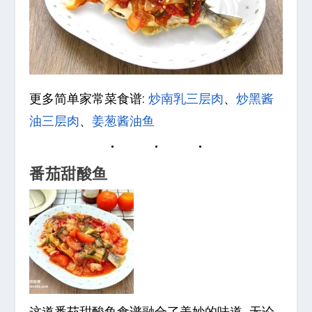
更多简单家常菜食谱:
炒南乳三层肉
、
炒黑酱
油三层肉
、
姜葱酱油鱼
番茄甜酸鱼
这道番茄甜酸鱼食谱融合了美妙的味道, 无论