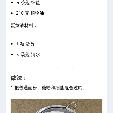
¼ 茶匙 细盐
210 克 植物油
蛋黄液材料：
1 颗 蛋黄
½ 汤匙 清水
做法：
1 把普通面粉、糖粉和细盐混合过筛。