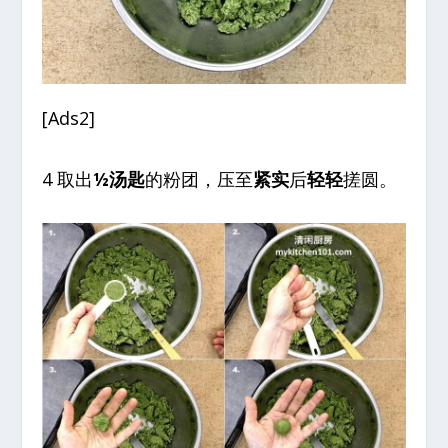
[Ads2]
4 取出
½汤匙
的粉团，压至
紧实
后
轻轻
搓圆。