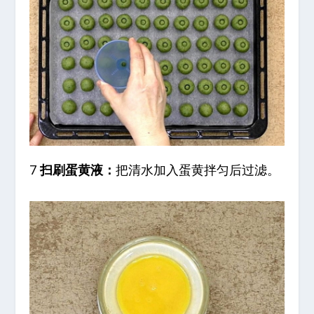
7
扫刷蛋黄液：
把清水加入蛋黄拌匀后过滤。