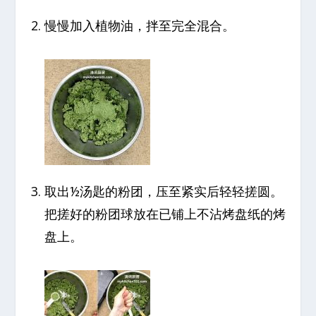
慢慢加入植物油，拌至完全混合。
取出½汤匙的粉团，压至紧实后轻轻搓圆。
把搓好的粉团球放在已铺上不沾烤盘纸的烤
盘上。