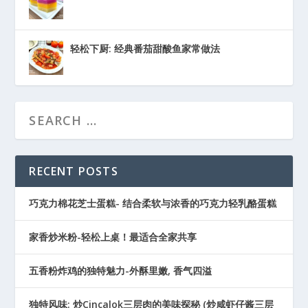
轻松下厨: 经典番茄甜酸鱼家常做法
RECENT POSTS
巧克力棉花芝士蛋糕- 结合柔软与浓香的巧克力轻乳酪蛋糕
家香炒米粉-轻松上桌！最适合全家共享
五香粉炸鸡的独特魅力-外酥里嫩, 香气四溢
独特风味: 炒Cincalok三层肉的美味探秘 (炒咸虾仔酱三层