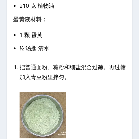
210 克 植物油
蛋黄液材料：
1 颗 蛋黄
½ 汤匙 清水
把普通面粉、糖粉和细盐混合过筛。再过筛
加入青豆粉里拌匀。