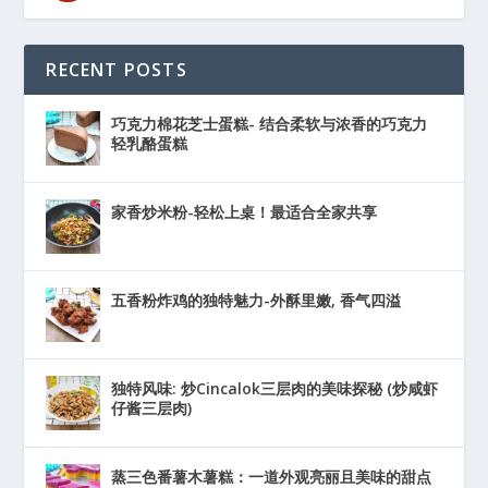
RECENT POSTS
巧克力棉花芝士蛋糕- 结合柔软与浓香的巧克力
轻乳酪蛋糕
家香炒米粉-轻松上桌！最适合全家共享
五香粉炸鸡的独特魅力-外酥里嫩, 香气四溢
独特风味: 炒Cincalok三层肉的美味探秘 (炒咸虾
仔酱三层肉)
蒸三色番薯木薯糕：一道外观亮丽且美味的甜点