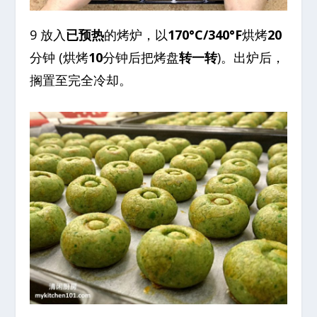
9 放入
已预热
的烤炉，以
170°C/340°F
烘烤
20
分钟 (烘烤
10
分钟后把烤盘
转一转
)。出炉后，
搁置至完全冷却。